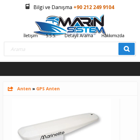
Bilgi ve Danışma
+90 212 249 9104
İletişim
S.S.S.
Detaylı Arama
Hakkımızda
Üye Girişi
Üye Olmak İstiyorum
0
Anten
»
GPS Anten