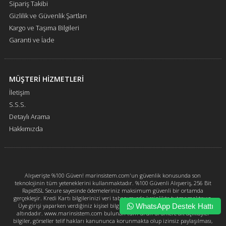
Sipariş Takibi
Gizlilik ve Güvenlik Şartları
Kargo ve Taşıma Bilgileri
Garanti ve İade
MÜŞTERİ HİZMETLERİ
İletişim
S.S.S.
Detaylı Arama
Hakkımızda
Alışverişte %100 Güven! marinsistem.com'un güvenlik konusunda son
teknolojinin tüm yeteneklerini kullanmaktadır. %100 Güvenli Alışveriş, 256 Bit
RapidSSL Secure sayesinde ödemeleriniz maksimum güvenli bir ortamda
gerçekleşir. Kredi Kartı bilgilerinizi veri tabanımızda kesinlikte tutmamaktayız.
Üye girişi yaparken verdiğiniz kişisel bilgileriniz marinsistem.com güvencesi
WhatsApp Destek Hattı
altındadır. www.marinsistem.com bulunan tüm ürün ürünlere ait açıklayıcı
bilgiler, görseller telif hakları kanununca korunmakta olup izinsiz paylaşılması,