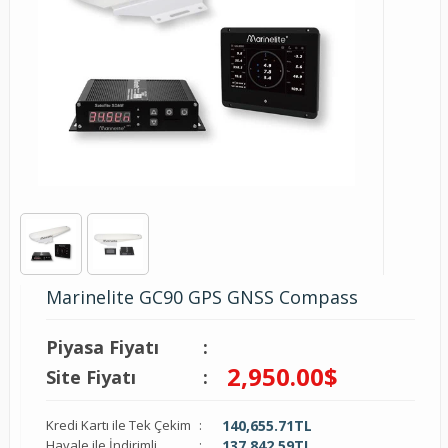
Marinelite GC90 GPS GNSS Compass
Piyasa Fiyatı
:
2,950.00
$
Site Fiyatı
:
Kredi Kartı ile Tek Çekim
:
140,655.71
TL
Havale ile İndirimli
:
137,842.59
TL