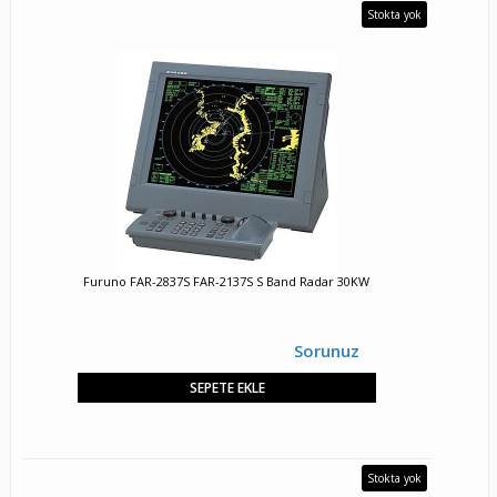
Stokta yok
Furuno FAR-2837S FAR-2137S S Band Radar 30KW
Sorunuz
SEPETE EKLE
Stokta yok