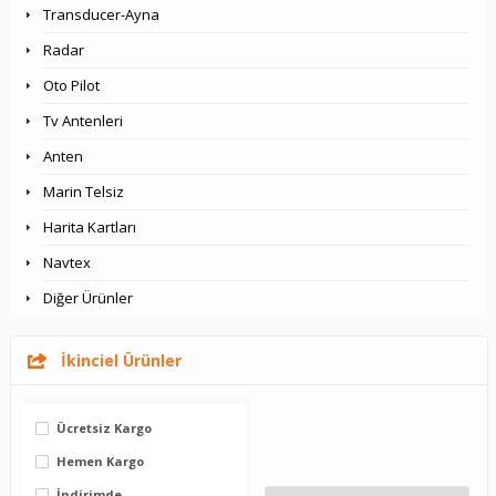
Transducer-Ayna
Radar
Oto Pilot
Tv Antenleri
Anten
Marin Telsiz
Harita Kartları
Navtex
Diğer Ürünler
İkinciel Ürünler
Ücretsiz Kargo
Hemen Kargo
İndirimde