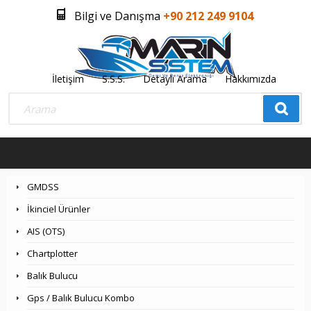
Bilgi ve Danışma
+90 212 249 9104
İletişim
S.S.S.
Detaylı Arama
Hakkımızda
Üye Girişi
Üye Olmak İstiyorum
0
GMDSS
İkinciel Ürünler
AIS (OTS)
Chartplotter
Balık Bulucu
Gps / Balık Bulucu Kombo