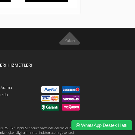
Rİ HİZMETLERİ
ı Arama
ızda
WhatsApp Destek Hattı
, 256 Bit RapidSSL Secure sayesinde ödemeleriniz
niz kişisel bilgileriniz marinsistem.com güvencesi