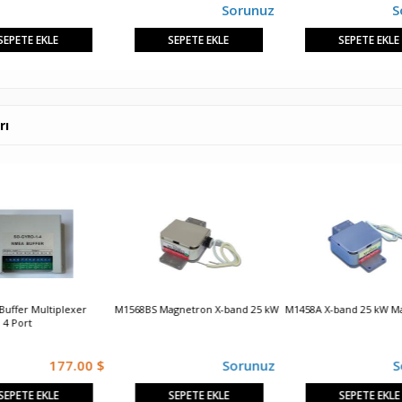
Sorunuz
S
SEPETE EKLE
SEPETE EKLE
SEPETE EKLE
rı
uffer Multiplexer
M1568BS Magnetron X-band 25 kW
M1458A X-band 25 kW M
 4 Port
177.00 $
Sorunuz
S
SEPETE EKLE
SEPETE EKLE
SEPETE EKLE