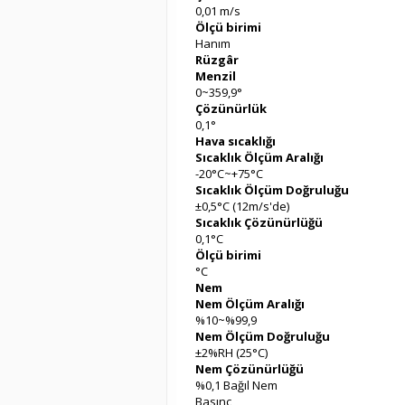
0,01 m/s
Ölçü birimi
Hanım
Rüzgâr
Menzil
0~359,9°
Çözünürlük
0,1°
Hava sıcaklığı
Sıcaklık Ölçüm Aralığı
-20°C~+75°C
Sıcaklık Ölçüm Doğruluğu
±0,5°C (12m/s'de)
Sıcaklık Çözünürlüğü
0,1°C
Ölçü birimi
°C
Nem
Nem Ölçüm Aralığı
%10~%99,9
Nem Ölçüm Doğruluğu
±2%RH (25°C)
Nem Çözünürlüğü
%0,1 Bağıl Nem
Basınç