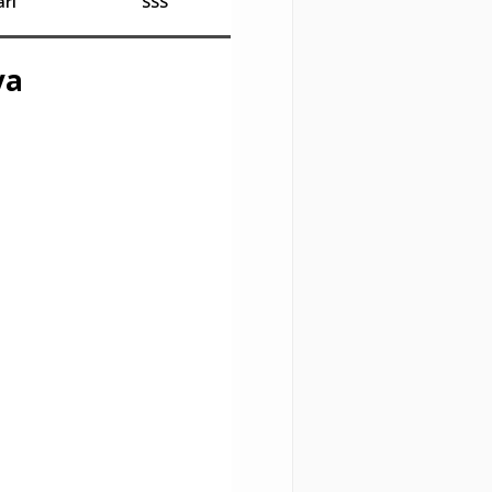
rı
SSS
va