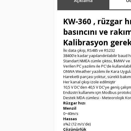
Açıklama
Öd
KW-360
, rüzgar h
basıncını ve rakım
Kalibrasyon gere
İki data çıkışı, RS485 ve RS232
38400'e kadar yapılandırılabilir baud h
Standart NMEA cümle çıktısı, $MWV v
Verilen PC yazılımı ile PC'de kullanılabil
ONWA Weather yazılımı ile Kara Uygulama
Hareketli parçası yoktur, sürekli bakı
Her kanal çıkışı izole edilmiştir
10,5 V DC'den 40,5 V DC'ye geniş çalışma
Endüstri kullanımı için Modbus protok
Destek MDA cümlesi - Meteorolojik Kom
Rüzgar hızı
Menzil
0~40m/s
Hassas
±%2 (12 m/s'de)
Çözünürlük