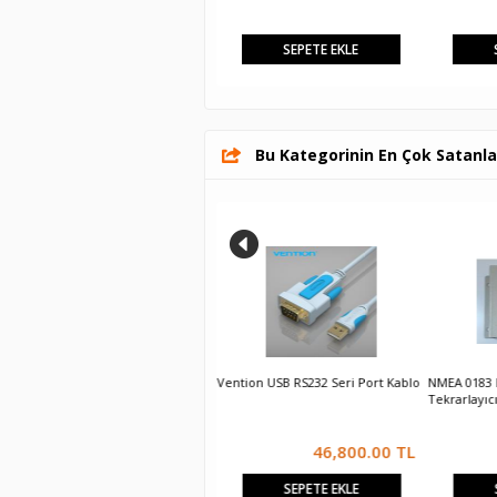
Sorunuz
SEPETE EKLE
SEPETE EKLE
Bu Kategorinin En Çok Satanla
N2K NMEA2000 NMEA0183
Vention USB RS232 Seri Port Kablo
NMEA 0183 B
Bidirectional Converter Çevirici
Tekrarlayıcı
180.00 $
46,800.00 TL
SEPETE EKLE
SEPETE EKLE