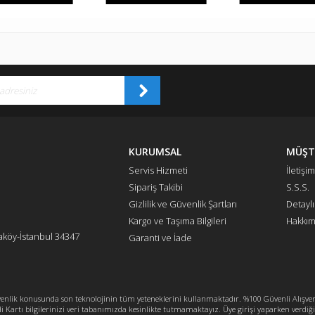
KURUMSAL
MÜŞTE
Servis Hizmeti
İletişim
Sipariş Takibi
S.S.S.
Gizlilik ve Güvenlik Şartları
Detayl
Kargo ve Taşıma Bilgileri
Hakkım
köy-İstanbul 34347
Garanti ve İade
nlik konusunda son teknolojinin tüm yeteneklerini kullanmaktadır. %100 Güvenli Alışveriş
artı bilgilerinizi veri tabanımızda kesinlikte tutmamaktayız. Üye girişi yaparken verdiği