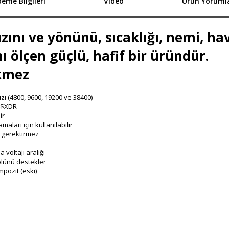
eme Bilgileri
Video
Ürün Yorumla
ızını ve yönünü, sıcaklığı, nemi, ha
ı ölçen güçlü, hafif bir üründür.
kmez
ızı (4800, 9600, 19200 ve 38400)
e $XDR
ir
ları için kullanılabilir
m gerektirmez
 voltajı aralığı
olünü destekler
pozit (eski)