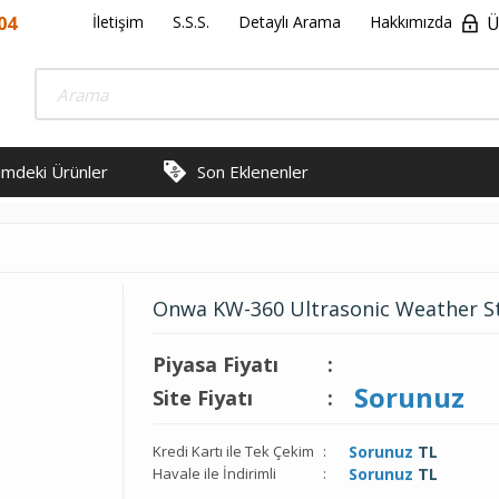
04
İletişim
S.S.S.
Detaylı Arama
Hakkımızda
Ü
rimdeki Ürünler
Son Eklenenler
Onwa KW-360 Ultrasonic Weather S
Piyasa Fiyatı
:
Sorunuz
Site Fiyatı
:
Kredi Kartı ile Tek Çekim
:
Sorunuz
TL
Havale ile İndirimli
:
Sorunuz
TL