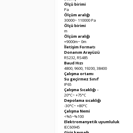
Ölçü birimi
Pa
Ölçüm aralığı
30000~ 110000 Pa
Ölçü birimi
m
Ölçüm aralığı
+9000m~ 0m
İletişim Formatı
Donanım Arayüzü
RS232, RS485
Baud Hızı
4800, 9600, 19200, 38400
Çalışma ortamı
Su geçirmez Sınıf
IP65
Çalışma Sıcaklığı
–
20°C~ +75°C
Depolama sıcaklığı
-30°C~ +80°C
Çalışma Nemi
<%5~%100
Elektromanyetik uyumluluk
IEC60945
Giriş kaynağı