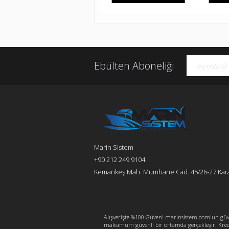
Ebülten Aboneliği
Marin Sistem
+90 212 249 9104
Kemankeş Mah. Mumhane Cad. 45/26-27 Kara
Alışverişte %100 Güven! marinsistem.com'un güve
maksimum güvenli bir ortamda gerçekleşir. Kredi K