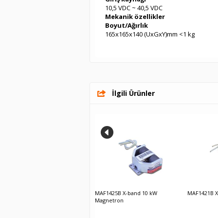
10,5 VDC ~ 40,5 VDC
Mekanik özellikler
Boyut/Ağırlık
165x165x140 (UxGxY)mm <1 kg
İlgili Ürünler
MSF1425B X-band 10 kW Magnetron
MAF1425B X-band 10 kW
MAF1421B X
Magnetron