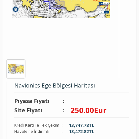
Navionics Ege Bölgesi Haritası
Piyasa Fiyatı
:
250.00
Eur
Site Fiyatı
:
Kredi Kartı ile Tek Çekim
:
13,747.78
TL
Havale ile İndirimli
:
13,472.82
TL