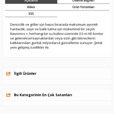
Açıklama
Ödeme Bilgileri
Video
Ürün Yorumları
SSS
Denizcilik ve göller için hepsi birarada maksimum ayrıntılı
haritacılık, seyir ve balık tutma için mükemmel bir seçim.
Navionics +, herhangi bir su kütlesi üzerinde 0.5 m HD kontur
ve geleneksel kaynaklardan veya sizin gibi teknecilerin
katkılarından günlük milyonlarca güncelleme sunuyor .Şimdi
yeni gelişmiş özellikler ile.
İlgili Ürünler
Bu Kategorinin En Çok Satanları