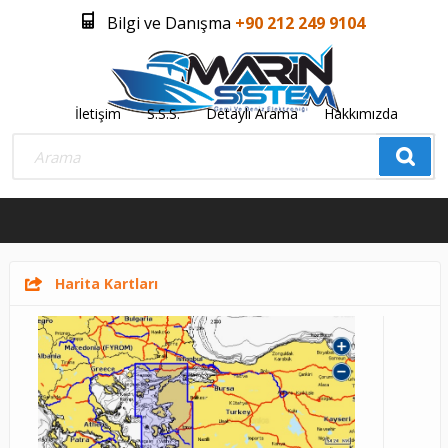
Bilgi ve Danışma
+90 212 249 9104
İletişim
S.S.S.
Detaylı Arama
Hakkımızda
Üye Girişi
Üye Olmak İstiyorum
0
Harita Kartları