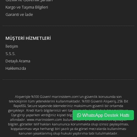
Kargo ve Taşıma Bilgileri
Garanti ve İade
MÜŞTERİ HİZMETLERİ
İletişim
S.S.S.
Detaylı Arama
Hakkımızda
Alışverişte %100 Güven! marinsistem.com'un güvenlik konusunda son
teknolojinin tüm yeteneklerini kullanmaktadır. %100 Güvenli Alışveriş, 256 Bit
RapidSSL Secure sayesinde ödemeleriniz maksimum güvenli bir ortamda
gerçekleşir. Kredi Kartı bilgilerinizi veri tabanımızda kesinlikte tutmamaktayız.
WhatsApp Destek Hattı
Üye girişi yaparken verdiğiniz kişisel bilgileriniz marinsistem.com güvencesi
altındadır. www.marinsistem.com bulunan tüm ürün ürünlere ait açıklayıcı
bilgiler, görseller telif hakları kanununca korunmakta olup izinsiz paylaşılması,
kopyalanması veya herhangi biri yazılı ya da görsel mecralarda kullanılması
kanunen yasaklanmış olup hukuki yaptırıma tabi tutulmaktadır.