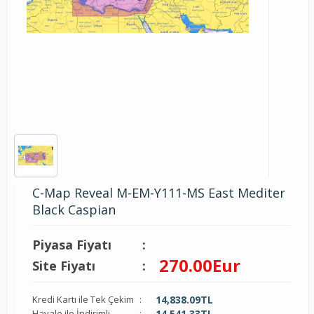
C-Map Reveal M-EM-Y111-MS East Mediter
Black Caspian
Piyasa Fiyatı
:
270.00
Eur
Site Fiyatı
:
Kredi Kartı ile Tek Çekim
:
14,838.09
TL
Havale ile İndirimli
:
14,541.33
TL