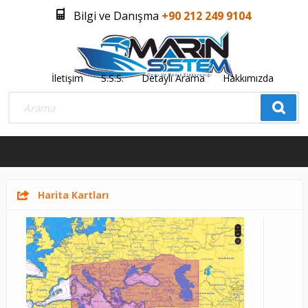
Bilgi ve Danışma
+90 212 249 9104
İletişim
S.S.S.
Detaylı Arama
Hakkımızda
Üye Girişi
Üye Olmak İstiyorum
0
Harita Kartları