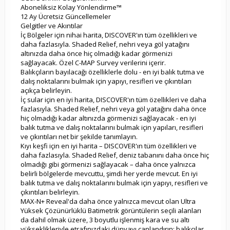
Aboneliksiz Kolay Yönlendirme™
12 Ay Ücretsiz Güncellemeler
Gelgitler ve Akıntılar
İç Bölgeler için nihai harita, DISCOVER'ın tüm özellikleri ve
daha fazlasıyla. Shaded Relief, nehri veya göl yatağını
altınızda daha önce hiç olmadığı kadar görmenizi
sağlayacak. Özel C-MAP Survey verilerini içerir.
Balıkçıların bayılacağı özelliklerle dolu - en iyi balık tutma ve
dalış noktalarını bulmak için yapıyı, resifleri ve çıkıntıları
açıkça belirleyin.
İç sular için en iyi harita, DISCOVER'ın tüm özellikleri ve daha
fazlasıyla. Shaded Relief, nehri veya göl yatağını daha önce
hiç olmadığı kadar altınızda görmenizi sağlayacak - en iyi
balık tutma ve dalış noktalarını bulmak için yapıları, resifleri
ve çıkıntıları net bir şekilde tanımlayın.
Kıyı keşfi için en iyi harita – DISCOVER'ın tüm özellikleri ve
daha fazlasıyla. Shaded Relief, deniz tabanını daha önce hiç
olmadığı gibi görmenizi sağlayacak – daha önce yalnızca
belirli bölgelerde mevcuttu, şimdi her yerde mevcut. En iyi
balık tutma ve dalış noktalarını bulmak için yapıyı, resifleri ve
çıkıntıları belirleyin.
MAX-N+ Reveal'da daha önce yalnızca mevcut olan Ultra
Yüksek Çözünürlüklü Batimetrik görüntülerin seçili alanları
da dahil olmak üzere, 3 boyutlu işlenmiş kara ve su altı
yükseklikleriyle etrafınızdaki dünyayı canlandırın; balıkçılar