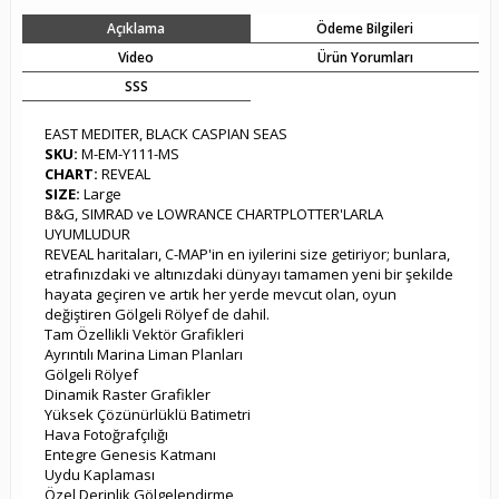
Açıklama
Ödeme Bilgileri
Video
Ürün Yorumları
SSS
EAST MEDITER, BLACK CASPIAN SEAS
SKU:
M-EM-Y111-MS
CHART:
REVEAL
SIZE:
Large
B&G, SIMRAD ve LOWRANCE CHARTPLOTTER'LARLA
UYUMLUDUR
REVEAL haritaları, C-MAP'in en iyilerini size getiriyor; bunlara,
etrafınızdaki ve altınızdaki dünyayı tamamen yeni bir şekilde
hayata geçiren ve artık her yerde mevcut olan, oyun
değiştiren Gölgeli Rölyef de dahil.
Tam Özellikli Vektör Grafikleri
Ayrıntılı Marina Liman Planları
Gölgeli Rölyef
Dinamik Raster Grafikler
Yüksek Çözünürlüklü Batimetri
Hava Fotoğrafçılığı
Entegre Genesis Katmanı
Uydu Kaplaması
Özel Derinlik Gölgelendirme