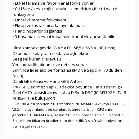
• Etiket tarama ve favori kanal fonksiyonları
• CH16 ve / veya çağrı kanalını izlemek için çift / tri-watch
fonksiyonu
• Öncelikli tarama fonksiyonu
• Ekran ve tuş takımı arka aydınlatması
• Harici hoparlör bağlantısı
• 3 basamaklı veya 4 basamaklı kanal ekranı seçilebilir
Ultra kompakt gövde (G × Y × D; 156,5 × 66,5 × 110,1 mm)
Okunması kolay tam nokta vuruşlu ekran
Sezgisel kullanıcı arayüzü
Yeni hoparlör, dinamik ve net ses sunar
Sınıfında lider alıcı performansı (IMD ve Seçicilik: 70 dB'den
fazla)
Dahili GPS Alıcısı ve Harici GPS Anteni
IPX7 Su Geçirmez Yapı (30 dakika boyunca 1 m su derinliği)
Özel CH70 tahsisli alıcıya sahip D Sınıfı DSC (IC-M330GE, ITU-R
M.493-14 ile buluşuyor)
IC-M330GE en son deniz ITU standardı "ITU-R M493-14" veya EN301 025
V2.2.1 ile uyumludur, bu standart özünde harici bir GPS anteni
gerektirir.
ITU-R M493-14, Kasım 2018'den itibaren zorunlu olacaktır.
Bu tarihten itibaren üretilen tüm denizcilik D sınıfı sabit radyoların
uyması gerekecektir.