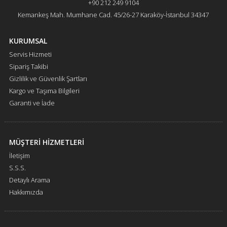
+90 212 249 9104
Kemankeş Mah. Mumhane Cad. 45/26-27 Karaköy-İstanbul 34347
KURUMSAL
Servis Hizmeti
Sipariş Takibi
Gizlilik ve Güvenlik Şartları
Kargo ve Taşıma Bilgileri
Garanti ve İade
MÜŞTERİ HİZMETLERİ
İletişim
S.S.S.
Detaylı Arama
Hakkımızda