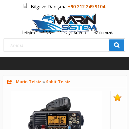
Bilgi ve Danışma
+90 212 249 9104
İletişim
S.S.S.
Detaylı Arama
Hakkımızda
Üye Girişi
Üye Olmak İstiyorum
0
Marin Telsiz
»
Sabit Telsiz