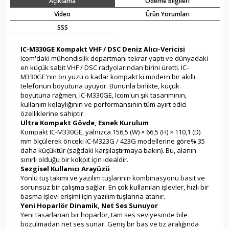
Açıklama
Ödeme Bilgileri
Video
Ürün Yorumları
SSS
IC-M330GE Kompakt VHF / DSC Deniz Alıcı-Vericisi
Icom'daki mühendislik departmanı tekrar yaptı ve dünyadaki
en küçük sabit VHF / DSC radyolarından birini üretti.
IC-
M330GE'nin ön yüzü o kadar kompakt ki modern bir akıllı
telefonun boyutuna uyuyor.
Bununla birlikte, küçük
boyutuna rağmen, IC-M330GE, Icom'un şık tasarımının,
kullanım kolaylığının ve performansının tüm ayırt edici
özelliklerine sahiptir.
Ultra Kompakt Gövde, Esnek Kurulum
Kompakt IC-M330GE, yalnızca 156,5 (W) × 66,5 (H) × 110,1 (D)
mm ölçülerek önceki IC-M323G / 423G modellerine göre% 35
daha küçüktür (sağdaki karşılaştırmaya bakın). Bu, alanın
sınırlı olduğu bir kokpit için idealdir.
Sezgisel Kullanıcı Arayüzü
Yönlü tuş takımı ve yazılım tuşlarının kombinasyonu basit ve
sorunsuz bir çalışma sağlar.
En çok kullanılan işlevler, hızlı bir
basma işlevi erişimi için yazılım tuşlarına atanır.
Yeni Hoparlör Dinamik, Net Ses Sunuyor
Yeni tasarlanan bir hoparlör, tam ses seviyesinde bile
bozulmadan net ses sunar.
Geniş bir bas ve tiz aralığında