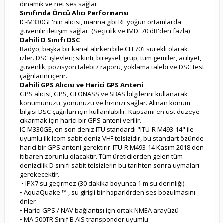
dinamik ve net ses sağlar.
Sınıfında Öncü Alıcı Performansı
IC-M330GE'nin alıcısı, marina gibi RF yoğun ortamlarda
güvenilir iletişim sağlar.
(Seçicilik ve IMD: 70 dB'den fazla)
Dahili D Sınıfı DSC
Radyo, başka bir kanal alırken bile CH 70'i sürekli olarak
izler.
DSC işlevleri; sıkıntı, bireysel, grup, tüm gemiler, aciliyet,
güvenlik, pozisyon talebi / raporu, yoklama talebi ve DSC test
çağrılarını içerir.
Dahili GPS Alıcısı ve Harici GPS Anteni
GPS alıcısı, GPS, GLONASS ve SBAS bilgilerini kullanarak
konumunuzu, yönünüzü ve hızınızı sağlar.
Alınan konum
bilgisi DSC çağrıları için kullanılabilir.
Kapsamı en üst düzeye
çıkarmak için harici bir GPS anteni verilir.
IC-M330GE, en son deniz ITU standardı "ITU-R M493-14" ile
uyumlu ilk Icom sabit deniz VHF telsizidir, bu standart özünde
harici bir GPS anteni gerektirir.
ITU-R M493-14 Kasım 2018'den
itibaren zorunlu olacaktır. Tüm üreticilerden gelen tüm
denizcilik D sınıfı sabit telsizlerin bu tarihten sonra uymaları
gerekecektir.
• IPX7 su geçirmez (30 dakika boyunca 1 m su derinliği)
• AquaQuake ™
, su
girişli bir hoparlörden ses bozulmasını
önler
• Harici GPS / NAV bağlantısı için ortak NMEA arayüzü
• MA-500TR Sınıf B AIS transponder uyumlu