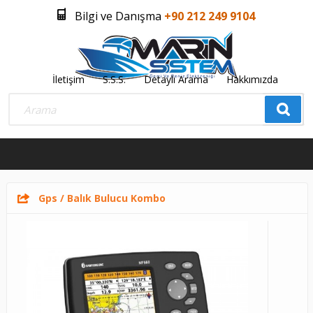
Bilgi ve Danışma
+90 212 249 9104
İletişim
S.S.S.
Detaylı Arama
Hakkımızda
Üye Girişi
Üye Olmak İstiyorum
0
Gps / Balık Bulucu Kombo