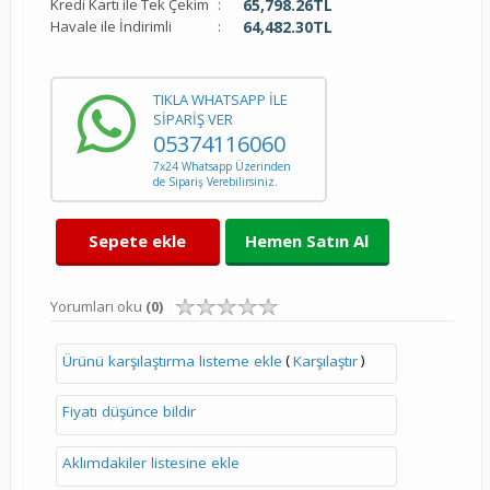
Kredi Kartı ile Tek Çekim
:
65,798.26
TL
Havale ile İndirimli
:
64,482.30
TL
TIKLA WHATSAPP İLE
SİPARİŞ VER
05374116060
7x24 Whatsapp Üzerinden
de Sipariş Verebilirsiniz.
Sepete ekle
Hemen Satın Al
Yorumları oku
(0)
(
)
Ürünü karşılaştırma listeme ekle
Karşılaştır
Fiyatı düşünce bildir
Aklımdakiler listesine ekle