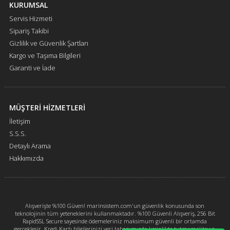
KURUMSAL
Servis Hizmeti
Sipariş Takibi
Gizlilik ve Güvenlik Şartları
Kargo ve Taşıma Bilgileri
Garanti ve İade
MÜŞTERİ HİZMETLERİ
İletişim
S.S.S.
Detaylı Arama
Hakkımızda
Alışverişte %100 Güven! marinsistem.com'un güvenlik konusunda son
teknolojinin tüm yeteneklerini kullanmaktadır. %100 Güvenli Alışveriş, 256 Bit
RapidSSL Secure sayesinde ödemeleriniz maksimum güvenli bir ortamda
gerçekleşir. Kredi Kartı bilgilerinizi veri tabanımızda kesinlikte tutmamaktayız.