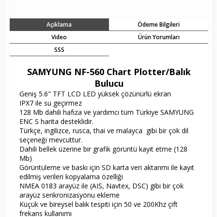
Açıklama
Ödeme Bilgileri
Video
Ürün Yorumları
SSS
SAMYUNG NF-560 Chart Plotter/Balık
Bulucu
Geniş 5.6" TFT LCD LED yüksek çözünürlü ekran
IPX7 ile su geçirmez
128 Mb dahili hafıza ve yardımcı tüm Türkiye SAMYUNG
ENC S harita desteklidir.
Türkçe, ingilizce, rusca, thai ve malayca gibi bir çok dil
seçeneği mevcuttur.
Dahili bellek üzerine bir grafik görüntü kayıt etme (128
Mb)
Görüntüleme ve baskı için SD karta veri aktarımı ile kayıt
edilmiş verileri kopyalama özelliği
NMEA 0183 arayüz ile (AIS, Navtex, DSC) gibi bir çok
arayüz senkronizasyonu ekleme
Küçük ve bireysel balık tespiti için 50 ve 200Khz çift
frekans kullanımı