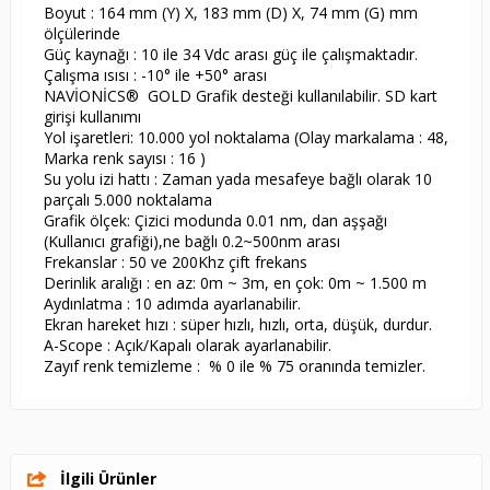
Boyut : 164 mm (Y) X, 183 mm (D) X, 74 mm (G) mm
ölçülerinde
Güç kaynağı : 10 ile 34 Vdc arası güç ile çalışmaktadır.
Çalışma ısısı : -10° ile +50° arası
NAVİONİCS® GOLD Grafik desteği kullanılabilir. SD kart
girişi kullanımı
Yol işaretleri: 10.000 yol noktalama (Olay markalama : 48,
Marka renk sayısı : 16 )
Su yolu izi hattı : Zaman yada mesafeye bağlı olarak 10
parçalı 5.000 noktalama
Grafik ölçek: Çizici modunda 0.01 nm, dan aşşağı
(Kullanıcı grafiği),ne bağlı 0.2~500nm arası
Frekanslar : 50 ve 200Khz çift frekans
Derinlik aralığı : en az: 0m ~ 3m, en çok: 0m ~ 1.500 m
Aydınlatma : 10 adımda ayarlanabilir.
Ekran hareket hızı : süper hızlı, hızlı, orta, düşük, durdur.
A-Scope : Açık/Kapalı olarak ayarlanabilir.
Zayıf renk temizleme : % 0 ile % 75 oranında temizler.
İlgili Ürünler