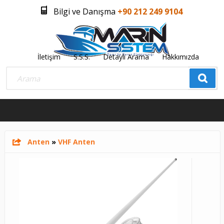
Bilgi ve Danışma
+90 212 249 9104
İletişim
S.S.S.
Detaylı Arama
Hakkımızda
Üye Girişi
Üye Olmak İstiyorum
0
Anten
»
VHF Anten