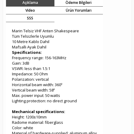
Açıklama
Ödeme Bilgileri
Video
Ürün Yorumları
SSS
Marin Telsiz VHF Anten Shakespeare
Tüm Telsizlerle Uyumlu
10 Metre Kablo Dahil
Mafsallı Ayak Dahil
Specifications:
Frequency range: 156-163MHz
Gain: 3dB
VSWR: less than 1.5:1
Impedance: 50 Ohm
Polarization: vertical
Horizontal beam width: 360º
Vertical beam width: 58º
Max. power input: 50 watts
Lighting protection: no direct ground
Mechanical specifications:
Height: 1200±10mm
Radome material: fiberglass
Color: white
Material of hardware-supplied: aluminum alloy