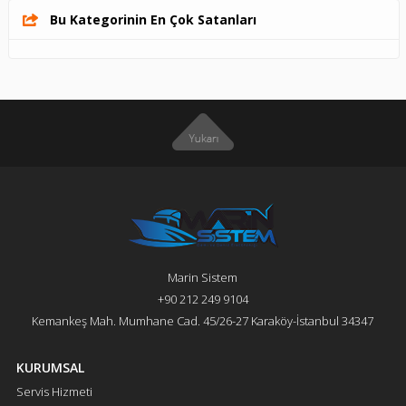
Bu Kategorinin En Çok Satanları
Marin Sistem
+90 212 249 9104
Kemankeş Mah. Mumhane Cad. 45/26-27 Karaköy-İstanbul 34347
KURUMSAL
Servis Hizmeti