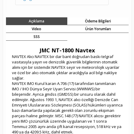
Açıklama
Ödeme Bilgileri
Video
Ürün Yorumları
SSS
JMC NT-1800 Navtex
NAVTEX Alıcı NAVTEX bir dar bant doğrudan baskı telgraf
vasıtasıyla yayın ve denizcilik güvenlik bilgilerinin otomatik
alımı için bir sistemdir.
NAVTEX seyir ve meteorolojik uyarılar
ve özel bir alıcı otomatik çıktılar aracılığıyla acil bilgi nakliye
sağlar.
NAVTEX IMO Kurul kararı A.706 (17) tarafından tanımlanan
IMO / IHO Dünya Seyir Uyarı Servisi (WWNWS) bir
bileşenidir.
Ayrıca gmdss (GMDSS) bir unsuru olarak dahil
edilmiştir.
Ağustos 1993 1, NAVTEX alıcı özelliği Denizde Can
Emniyeti Uluslararası Sözleşmesi (SOLAS) hükümleri uyarınca
bazı damarlarda yapılacak gerekli olan zorunlu ekipman
parçası haline gelmiştir. MSC.148 (77) NAVTEX alıcısı gerektirir
yeni IMO çözünürlük üzerinde uygulanan ve 1 sonra
Temmuz 2005 aynı anda çift kanal resepsiyon, 518 kHz ve ya
490 ya da 4209.5 kHz, dahil etmek.