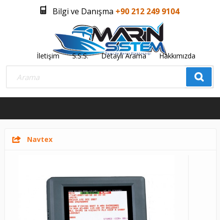
Bilgi ve Danışma
+90 212 249 9104
İletişim
S.S.S.
Detaylı Arama
Hakkımızda
Üye Girişi
Üye Olmak İstiyorum
0
Navtex