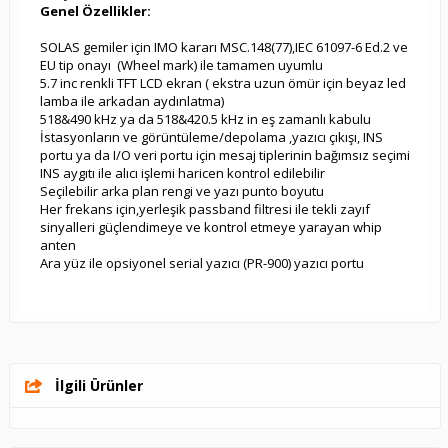
Genel Özellikler:
SOLAS gemiler için IMO kararı MSC.148(77),IEC 61097-6 Ed.2 ve
EU tip onayı (Wheel mark) ile tamamen uyumlu
5.7 inc renkli TFT LCD ekran ( ekstra uzun ömür için beyaz led
lamba ile arkadan aydınlatma)
518&490 kHz ya da 518&420.5 kHz in eş zamanlı kabulu
İstasyonların ve görüntüleme/depolama ,yazıcı çıkışı, INS
portu ya da I/O veri portu için mesaj tiplerinin bağımsız seçimi
INS aygıtı ile alıcı işlemi haricen kontrol edilebilir
Seçilebilir arka plan rengi ve yazı punto boyutu
Her frekans için,yerleşik passband filtresi ile tekli zayıf
sinyalleri güçlendimeye ve kontrol etmeye yarayan whip
anten
Ara yüz ile opsiyonel serial yazıcı (PR-900) yazıcı portu
İlgili Ürünler