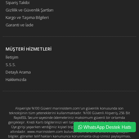
Sipariş Takibi
Gizlilik ve Güvenlik Şartları
Kargo ve Taşıma Bilgileri
Garanti ve İade
MÜŞTERİ HİZMETLERİ
İletişim
S.S.S.
Detaylı Arama
Hakkımızda
Alışverişte %100 Güven! marinsistem.com'un güvenlik konusunda son
teknolojinin tüm yeteneklerini kullanmaktadır. %100 Güvenli Alışveriş, 256 Bit
RapidSSL Secure sayesinde ödemeleriniz maksimum güvenli bir ortamda
gerçekleşir. Kredi Kartı bilgilerinizi veri tabanımızda kesinlikte tutmamaktayız.
Üye girişi yaparken verdiğiniz kişisel bilgileriniz marinsistem.com güvencesi
WhatsApp Destek Hattı
altındadır. www.marinsistem.com bulunan tüm ürün ürünlere ait açıklayıcı
bilgiler, görseller telif hakları kanununca korunmakta olup izinsiz paylaşılması,