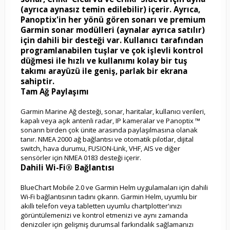
(ayrıca aynasız temin edilebilir) içerir. Ayrıca,
Panoptix'in her yönü gören sonarı ve premium
Garmin sonar modülleri (aynalar ayrıca satılır)
için dahili bir desteği var. Kullanıcı tarafından
programlanabilen tuşlar ve çok işlevli kontrol
düğmesi ile hızlı ve kullanımı kolay bir tuş
takımı arayüzü ile geniş, parlak bir ekrana
sahiptir.
Tam Ağ Paylaşımı
Garmin Marine Ağ desteği, sonar, haritalar, kullanıcı verileri,
kapalı veya açık antenli radar, IP kameralar ve Panoptix ™
sonarın birden çok ünite arasında paylaşılmasına olanak
tanır. NMEA 2000 ağ bağlantısı ve otomatik pilotlar, dijital
switch, hava durumu, FUSION-Link, VHF, AIS ve diğer
sensörler için NMEA 0183 desteği içerir.
Dahili Wi-Fi® Bağlantısı
BlueChart Mobile 2.0 ve Garmin Helm uygulamaları için dahili
Wi-Fi bağlantısının tadını çıkarın. Garmin Helm, uyumlu bir
akıllı telefon veya tabletten uyumlu chartplotter'ınızı
görüntülemenizi ve kontrol etmenizi ve aynı zamanda
denizciler için gelişmiş durumsal farkındalık sağlamanızı