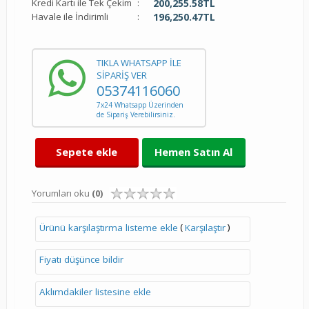
Kredi Kartı ile Tek Çekim
:
200,255.58
TL
Havale ile İndirimli
:
196,250.47
TL
TIKLA WHATSAPP İLE
SİPARİŞ VER
05374116060
7x24 Whatsapp Üzerinden
de Sipariş Verebilirsiniz.
Sepete ekle
Hemen Satın Al
Yorumları oku
(0)
(
)
Ürünü karşılaştırma listeme ekle
Karşılaştır
Fiyatı düşünce bildir
Aklımdakiler listesine ekle