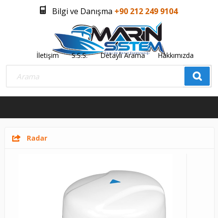
Bilgi ve Danışma
+90 212 249 9104
İletişim
S.S.S.
Detaylı Arama
Hakkımızda
Üye Girişi
Üye Olmak İstiyorum
0
Radar