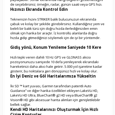
de seçebilirsiniz; örneğin, radar, günün saati veya GPS hızı.
Hızınızı Ekranda Kontrol Edin
Teknenizin hızını STRIKER balık bulucunuzun ekranında
çabuk ve kolay bir şekilde görebilirsiniz. Kullandığınız yem ve
belirli bir balık türü için doğru hızda ilerlediğinizden emin
olmak için harika bir araçtır. İz kontrollü alanlarda doğru
hızda gidip gitmediğinizi söylemek için de iyi bir yöntemdir.
Gidiş yönü, Konum Yenileme Saniyede 10 Kere
Hızlı tepki veren dahili 10 Hz GPS ve GLONASS alıcısı
pozisyonunuzu saniyede 10 defa yenileyerek ekrandaki
hareketinizi daha akıcı hale getirir. 5.000 yol işaretine kadar
gösterir, bu noktalara geri dönüşünüz hızlı ve kolay olur.
En İyi Deniz ve Göl Haritalarımıza Yükseltin
İki SD ™ kart yuvası, Garmin tarafından patentli Auto
Guidance¹ ve diğer harika özellikleri ekleyen LakeVü HD,
LakeVü HD Ultra, BlueChart® g2 HD veya BlueChart® g2
Vision® HD gibi aksesuar harita alımları için genişletilebilir
bellek sağlar.
Kendi HD Haritalarınızı Oluşturmak İçin Hızlı
Çizim Konturlar