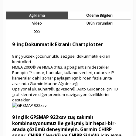
Açıklama
Ödeme Bilgileri
Video
Ürün Yorumları
SSS
9-inç Dokunmatik Ekranlı Chartplotter
9 inç yüksek çözünürlüklü sezgisel dokunmatik ekran
kontrolleri
NMEA 2000® ve NMEA 0183, ağ bağlantısını destekler
Panoptix ™ sonar, haritalar, kullanıcı verileri, radar ve IP
kameralar dahil sonar paylaşımı için birden fazla ünite
arasında Garmin Marine Ağı desteği
Opsiyonel BlueChart®, g2 Vision®, Auto Guidance için HD
grafiklerini ve diğer premium navigasyon özelliklerini
destekler
9 inçlik GPSMAP 922xsv tuş takımlı
kombinasyonumuz ile gelişmiş bir hepsi-bir-
arada çözümü deneyimleyin. Garmin CHIRP
sonar, CHIRP ClearVü ve CHIRP SideVü için ayna