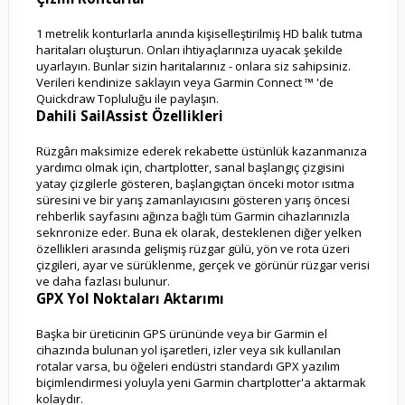
1 metrelik konturlarla anında kişiselleştirilmiş HD balık tutma
haritaları oluşturun. Onları ihtiyaçlarınıza uyacak şekilde
uyarlayın. Bunlar sizin haritalarınız - onlara siz sahipsiniz.
Verileri kendinize saklayın veya Garmin Connect ™ 'de
Quickdraw Topluluğu ile paylaşın.
Dahili SailAssist Özellikleri
Rüzgârı maksimize ederek rekabette üstünlük kazanmanıza
yardımcı olmak için, chartplotter, sanal başlangıç ​​çizgisini
yatay çizgilerle gösteren, başlangıçtan önceki motor ısıtma
süresini ve bir yarış zamanlayıcısını gösteren yarış öncesi
rehberlik sayfasını ağınza bağlı tüm Garmin cihazlarınızla
seknronize eder. Buna ek olarak, desteklenen diğer yelken
özellikleri arasında gelişmiş rüzgar gülü, yön ve rota üzeri
çizgileri, ayar ve sürüklenme, gerçek ve görünür rüzgar verisi
ve daha fazlası bulunur.
GPX Yol Noktaları Aktarımı
Başka bir üreticinin GPS ürününde veya bir Garmin el
cihazında bulunan yol işaretleri, izler veya sık kullanılan
rotalar varsa, bu öğeleri endüstri standardı GPX yazılım
biçimlendirmesi yoluyla yeni Garmin chartplotter'a aktarmak
kolaydır.