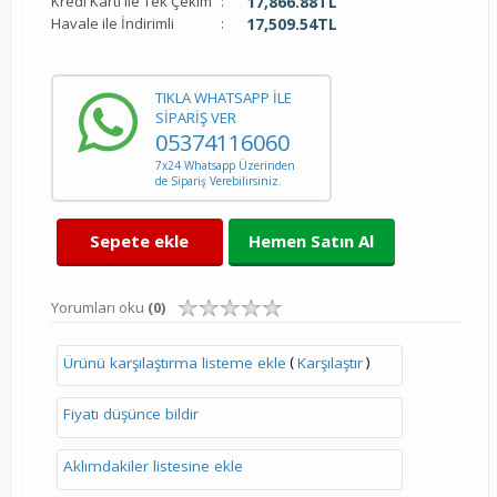
Kredi Kartı ile Tek Çekim
:
17,866.88
TL
Havale ile İndirimli
:
17,509.54
TL
TIKLA WHATSAPP İLE
SİPARİŞ VER
05374116060
7x24 Whatsapp Üzerinden
de Sipariş Verebilirsiniz.
Sepete ekle
Hemen Satın Al
Yorumları oku
(0)
(
)
Ürünü karşılaştırma listeme ekle
Karşılaştır
Fiyatı düşünce bildir
Aklımdakiler listesine ekle