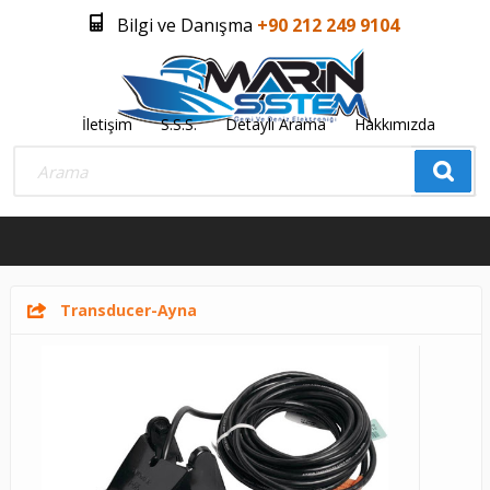
Bilgi ve Danışma
+90 212 249 9104
İletişim
S.S.S.
Detaylı Arama
Hakkımızda
Üye Girişi
Üye Olmak İstiyorum
0
Transducer-Ayna