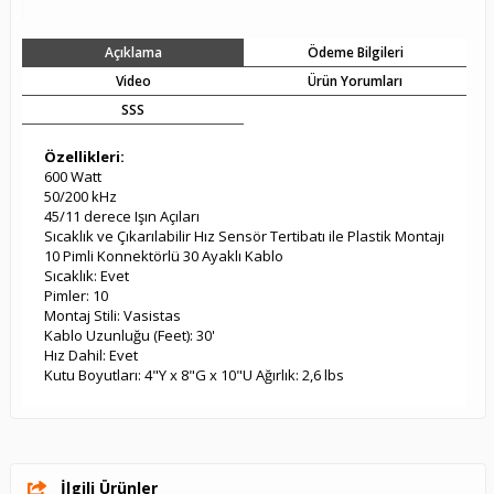
Açıklama
Ödeme Bilgileri
Video
Ürün Yorumları
SSS
Özellikleri:
600 Watt
50/200 kHz
45/11 derece Işın Açıları
Sıcaklık ve Çıkarılabilir Hız Sensör Tertibatı ile Plastik Montajı
10 Pimli Konnektörlü 30 Ayaklı Kablo
Sıcaklık: Evet
Pimler: 10
Montaj Stili: Vasistas
Kablo Uzunluğu (Feet): 30'
Hız Dahil: Evet
Kutu Boyutları: 4"Y x 8"G x 10"U Ağırlık: 2,6 lbs
İlgili Ürünler