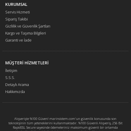
KURUMSAL
Servis Hizmeti
Sipariş Takibi
Gizlilik ve Güvenlik Şartları
Kargo ve Taşıma Bilgileri
Garanti ve İade
MÜŞTERİ HİZMETLERİ
İletişim
S.S.S.
Detaylı Arama
Hakkımızda
Alışverişte %100 Güven! marinsistem.com'un güvenlik konusunda son
teknolojinin tüm yeteneklerini kullanmaktadır. %100 Güvenli Alışveriş, 256 Bit
RapidSSL Secure sayesinde ödemeleriniz maksimum güvenli bir ortamda