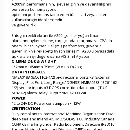
A200'ün performansının, işlevselliğinin ve dayanıklılığının
benzersiz kombinasyonu,
optimum performans talep eden tüm ticari veya askeri
kullanıcılar için ideal seçimdir
ve güvenilirlik.
Entegre renkli ekranı ile A200, gemiler yoğun liman
alanlarındayken izleme, çarpışmadan kaçınma ve CPA'da
önemli bir rol oynar.
Gelişmiş performans, güvenilir
güvenilirlik ve rekabetçi fiyatın birleşimi, A200'ü piyasadaki
açık ara en iyi değere sahip AIS Sınıf A yapar.
DIMENSIONS & WEIGHT
152mm x 165mm x 79mm (W x H x D) 2 kg
DATA INTERFACES
NMEA0183 (IEC61162-1/2) bi-directional ports x3 (External
Display, Pilot Port, Long Range/ DGNSS) NMEA0183 (IEC61162-
1/2) sensor inputs x3 DGPS correction data input (ITU-R
M.823-2) Alarm Relay Output NMEA2000 WiFi
POWER
12 to 24V DC Power consumption < 12W
CERTIFICATION
Fully compliant to International Maritime Organisation Dual
deep sea and Inland AIS IMO/SOLAS, FCC, Industry Canada,
CCNR CE marking under Radio Equipment Directive (RED) for
Europe Marine Equipment Directive (MED) compliant