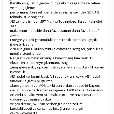
Kanıtlanmış, üstün gerçek dünya AIS mesajı alma ve iletme
ve mesaj işleme
performans, küresel liderlerden gelişmiş çekirdek SDR AIS
teknolojisi ile sağlanır
AIS teknolojisinde - SRT Marine Technology. Bu son teknoloji,
size
maksimum menzilde daha fazla zaman daha fazla hedef
görün.
Entegre yüksek görünürlüklü tam renkli ekran, çok çeşitli
işlevsellik sunar
A200'ün günlük kullanımını kolaylaştıran sezgisel, çok dilli bir
menü sistemi içinde.
Net grafik ve metin ekranıyla birleştirilmiş tam renkli HD
ekran, en üst düzeye çıkarmanızı sağlar
geniş işlevsellik yelpazesinden yararlanırsınız. Ayrıntılı içeren
işlevsellik
AIS hedef yerleşimi, basit AIS radar ekranı, çoklu AIS hedef
filtreleri ile grafik oluşturma,
alarm yönetimi ve MOB takibi bunlardan sadece birkaçıdır.
Gelişmişlik ve performansa rağmen, A200 sıfırdan tasarlandı
en zorlu AIS alıcı-vericisi olmak. IPx6 su ve hava koşullarına
dayanıklı, titreşimle birlikte
ve şok direnci, A200'ün herhangi bir denizcilikte
kurulabileceği ve çalıştırılabileceği anlamına gelir.
çevre - iç veya dış.