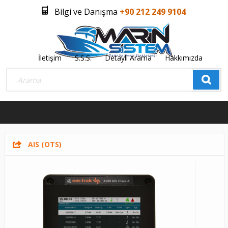
Bilgi ve Danışma
+90 212 249 9104
İletişim
S.S.S.
Detaylı Arama
Hakkımızda
Üye Girişi
Üye Olmak İstiyorum
0
AIS (OTS)