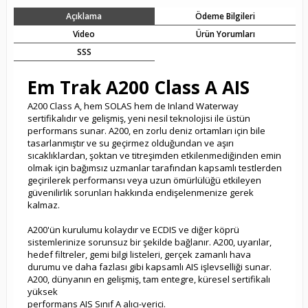
Açıklama
Ödeme Bilgileri
Video
Ürün Yorumları
SSS
Em Trak A200 Class A AIS
A200 Class A, hem SOLAS hem de Inland Waterway
sertifikalıdır ve gelişmiş, yeni nesil teknolojisi ile üstün
performans sunar.
A200, en zorlu deniz ortamları için bile
tasarlanmıştır ve su geçirmez olduğundan ve aşırı
sıcaklıklardan, şoktan ve titreşimden etkilenmediğinden emin
olmak için bağımsız uzmanlar tarafından kapsamlı testlerden
geçirilerek performansı veya uzun ömürlülüğü etkileyen
güvenilirlik sorunları hakkında endişelenmenize gerek
kalmaz.
A200'ün kurulumu kolaydır ve ECDIS ve diğer köprü
sistemlerinize sorunsuz bir şekilde bağlanır.
A200, uyarılar,
hedef filtreler, gemi bilgi listeleri, gerçek zamanlı hava
durumu ve daha fazlası gibi kapsamlı AIS işlevselliği sunar.
A200, dünyanın en gelişmiş, tam entegre, küresel sertifikalı
yüksek
performans AIS Sınıf A alıcı-verici.